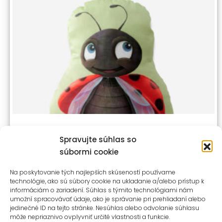
TVAROVANÝ VANKÚŠ – LIENKA / VEĽKÁ
Spravujte súhlas so
súbormi cookie
29,90
€
s dph
Na poskytovanie tých najlepších skúseností používame
technológie, ako sú súbory cookie na ukladanie a/alebo prístup k
informáciám o zariadení. Súhlas s týmito technológiami nám
umožní spracovávať údaje, ako je správanie pri prehliadaní alebo
jedinečné ID na tejto stránke. Nesúhlas alebo odvolanie súhlasu
môže nepriaznivo ovplyvniť určité vlastnosti a funkcie.