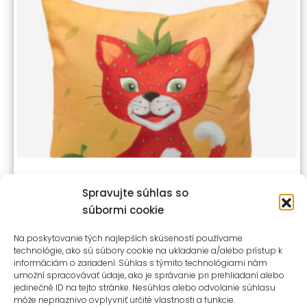
ŠTVORCOVÝ VANKÚŠ MAČIČKA – ORANŽOVÝ
Spravujte súhlas so
súbormi cookie
29,90
€
s dph
Na poskytovanie tých najlepších skúseností používame
technológie, ako sú súbory cookie na ukladanie a/alebo prístup k
informáciám o zariadení. Súhlas s týmito technológiami nám
umožní spracovávať údaje, ako je správanie pri prehliadaní alebo
jedinečné ID na tejto stránke. Nesúhlas alebo odvolanie súhlasu
môže nepriaznivo ovplyvniť určité vlastnosti a funkcie.