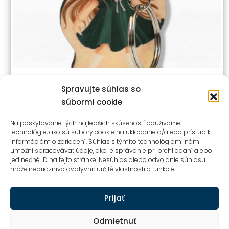
DREVENÉ KĽÚČENKY LITTLE AMELIE
Spravujte súhlas so
súbormi cookie
4,99
€
Na poskytovanie tých najlepších skúseností používame
s dph
technológie, ako sú súbory cookie na ukladanie a/alebo prístup k
informáciám o zariadení. Súhlas s týmito technológiami nám
umožní spracovávať údaje, ako je správanie pri prehliadaní alebo
jedinečné ID na tejto stránke. Nesúhlas alebo odvolanie súhlasu
môže nepriaznivo ovplyvniť určité vlastnosti a funkcie.
Prijať
Odmietnuť
Ochrana osobných údajov