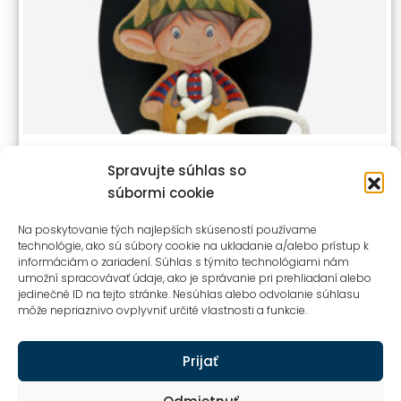
PREVLIEKAČKA – ŠKRIATOK
Spravujte súhlas so
súbormi cookie
9,90
€
Na poskytovanie tých najlepších skúseností používame
s dph
technológie, ako sú súbory cookie na ukladanie a/alebo prístup k
informáciám o zariadení. Súhlas s týmito technológiami nám
umožní spracovávať údaje, ako je správanie pri prehliadaní alebo
jedinečné ID na tejto stránke. Nesúhlas alebo odvolanie súhlasu
môže nepriaznivo ovplyvniť určité vlastnosti a funkcie.
Prijať