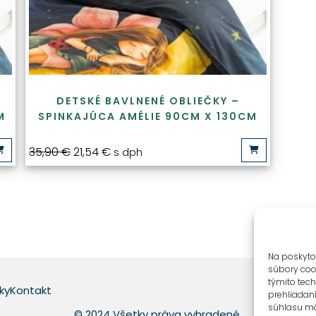
DETSKÉ BAVLNENÉ OBLIEČKY –
M
SPINKAJÚCA AMÉLIE 90CM X 130CM
35,90
€
21,54
€
s dph
Na poskyto
súbory cook
týmito tec
ky
Kontakt
prehliadaní
súhlasu môž
© 2024 Všetky práva vyhradené.