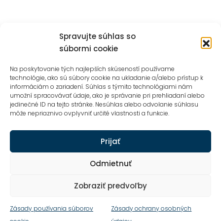
California, USA
SHARE
Spravujte súhlas so
súbormi cookie
Na poskytovanie tých najlepších skúseností používame
technológie, ako sú súbory cookie na ukladanie a/alebo prístup k
informáciám o zariadení. Súhlas s týmito technológiami nám
PREV PROJECT
umožní spracovávať údaje, ako je správanie pri prehliadaní alebo
jedinečné ID na tejto stránke. Nesúhlas alebo odvolanie súhlasu
môže nepriaznivo ovplyvniť určité vlastnosti a funkcie.
Prijať
Odmietnuť
Ochrana osobných údajov
Obchodné podmienky
Zobraziť predvoľby
Kontakt
Zásady používania súborov
Zásady ochrany osobných
© 2024 Všetky práva vyhradené.