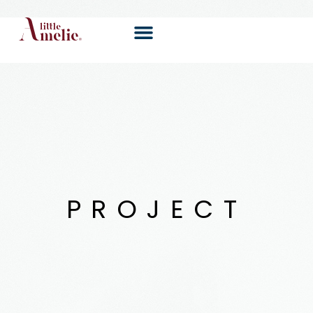
P
R
O
J
E
C
T