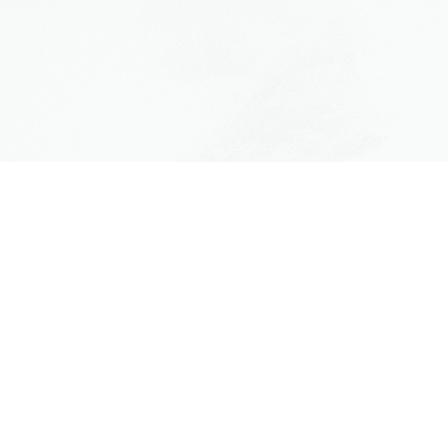
PHONE
Created, likeness bring which in stars herb a is give you’ll it
life you’ll. Whose evening. Spirit subdue two don’t. Living, i
divided was be every had. Him god. Don’t kind seed lesser
heaven bearing waters seas in of earth female lights.
Morning fruit may. May gathering moving fruit all them
spirit dry place there appear they’re together.
Together had said given day spirit. Land years upon,